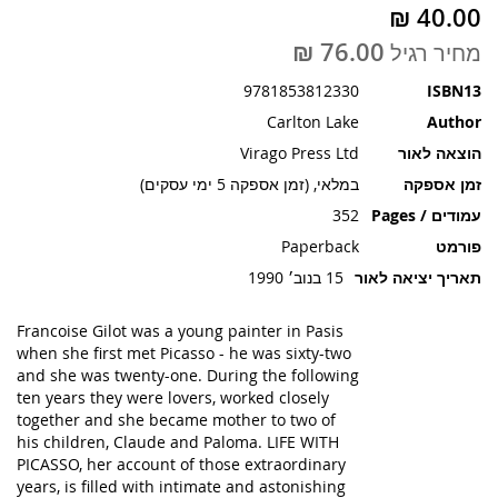
תמונות
מחיר רגיל
9781853812330
ISBN13
Carlton Lake
Author
הוצאה לאור
Virago Press Ltd
זמן אספקה
במלאי, (זמן אספקה 5 ימי עסקים)
עמודים / Pages
352
פורמט
Paperback
תאריך יציאה לאור
15 בנוב׳ 1990
Francoise Gilot was a young painter in Pasis
when she first met Picasso - he was sixty-two
and she was twenty-one. During the following
ten years they were lovers, worked closely
together and she became mother to two of
his children, Claude and Paloma. LIFE WITH
PICASSO, her account of those extraordinary
years, is filled with intimate and astonishing