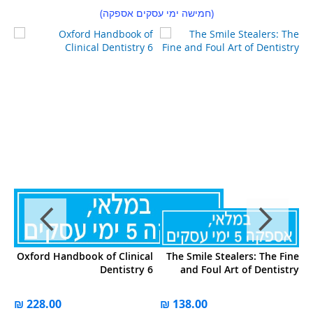
(חמישה ימי עסקים אספקה)
al
Oxford Handbook of Clinical
The Smile Stealers: The Fine
 7
Dentistry 6
and Foul Art of Dentistry
ל