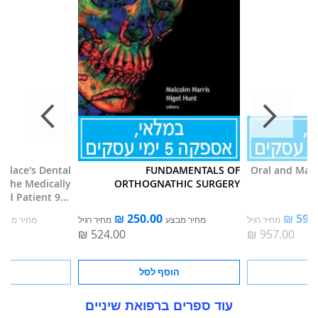
 Falace's Dental
FUNDAMENTALS OF
Oral and Maxi
 the Medically
ORTHOGNATHIC SURGERY
d Patient 9th
Revised edition
מחיר רגיל
מחיר מבצע
מחיר רגיל
מחיר מבצע
סל
הוסף לסל
הוס
עוד ספרים ברפואת שיניים