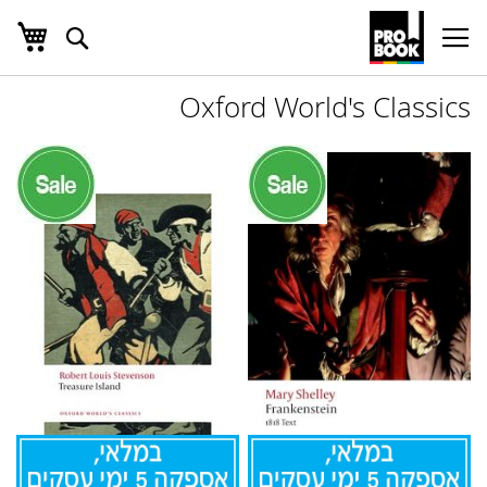
העג
חפש
Ski
t
Conten
Oxford World's Classics