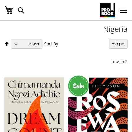
העג
חפש
Ski
t
Conten
Nigeria
הגד
Sort By
סנן לפי
מיו
בס
יור
2
פריטים