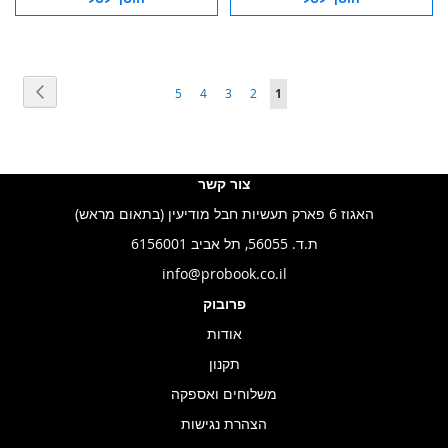
עמוד
הבא
עמוד
You're
עמוד
עמוד
עמוד
עמוד
5
4
3
2
1
currently
reading
page
צור קשר
האגוז 6 פארק תעשיות חבל מודיעין (בתאום מראש)
ת.ד. 56055, תל אביב 6156001
info@probook.co.il
פרובוק
אודות
תקנון
משלוחים ואספקה
הצהרת נגישות