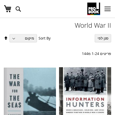
העג
חפש
Ski
t
Conten
World War II
הגד
Sort By
סנן לפי
מיו
בס
יור
פריטים
24
-
1
מ
144