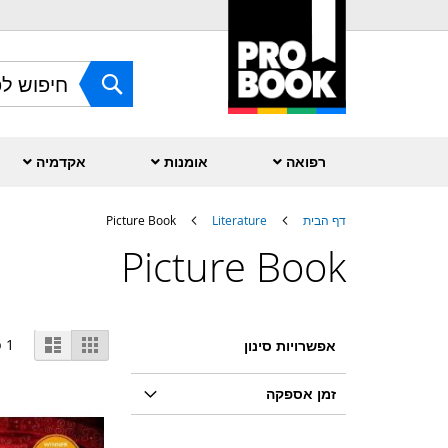
Skip
to
Content
חפש
רפואה
אומנות
אקדמיה
דף הבית
Literature
Picture Book
Picture Book
הצג
גריד
רשימה
1
פ
אפשרויות סינון
(רשת)
כ-
זמן אספקה