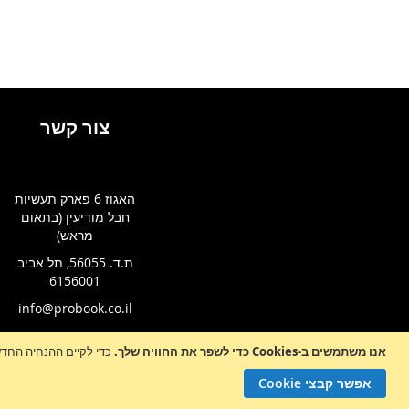
צור קשר
האגוז 6 פארק תעשיות
חבל מודיעין (בתאום
מראש)
ת.ד. 56055, תל אביב
6156001
info@probook.co.il
אנו משתמשים ב-Cookies כדי לשפר את החוויה שלך.
כדי לקיים ההנחיה החדשה של e-Privacy, עלינו לבקש את הסכמתך לה
Sign
הרשמה לניו
Up
אפשר קבצי Cookie
for
Our