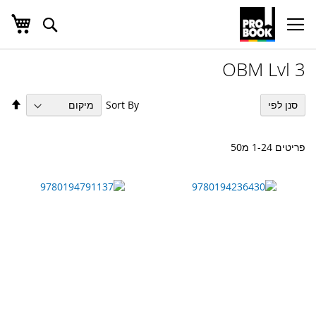
העג
חפש
Ski
t
Conten
OBM Lvl 3
הגד
Sort By
סנן לפי
מיו
בס
יור
פריטים
24
-
1
מ
50