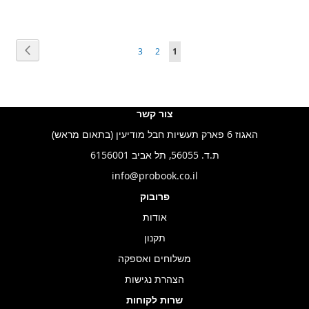
עמוד
הבא
עמוד
You're
עמוד
עמוד
3
2
1
currently
reading
page
צור קשר
האגוז 6 פארק תעשיות חבל מודיעין (בתאום מראש)
ת.ד. 56055, תל אביב 6156001
info@probook.co.il
פרובוק
אודות
תקנון
משלוחים ואספקה
הצהרת נגישות
שרות לקוחות