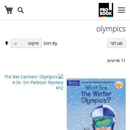
העג
חפש
Ski
t
Conten
olympics
הגד
Sort By
סנן לפי
מיו
בס
יור
11
פריטים