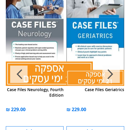
AL
Case Files Neurology, Fourth
Case Files Geriatrics
IE
Edition