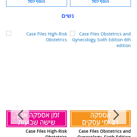
הוסף לסל
הוסף לסל
נשים
nd
Case Files High-Risk
Case Files Obstetrics and
on
Obstetrics
Gynecology, Sixth Edition