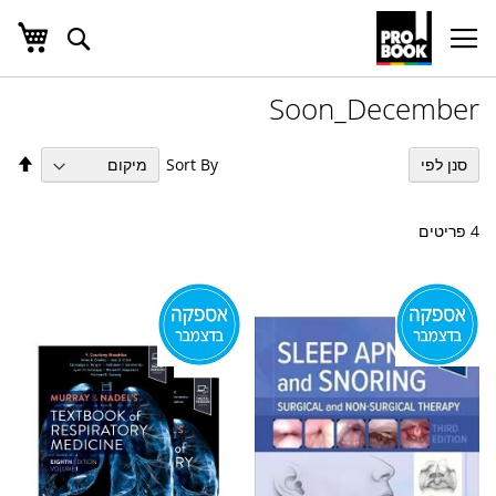
העג
חפש
Ski
t
Conten
Soon_December
הגד
Sort By
סנן לפי
מיו
בס
יור
4
פריטים