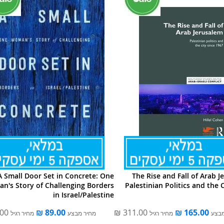
A Small Door Set in Concrete: One
The Rise and Fall of Arab J
n's Story of Challenging Borders
Palestinian Politics and the C
in Israel/Palestine
מבצע
מחיר רגיל
מחיר מבצע
מחיר רגיל