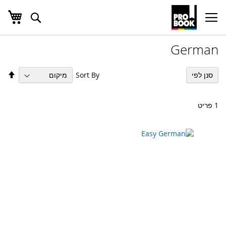
העג
חפש
Ski
t
Conten
German
הגד
Sort By
סנן לפי
מיו
בס
יור
1
פריט