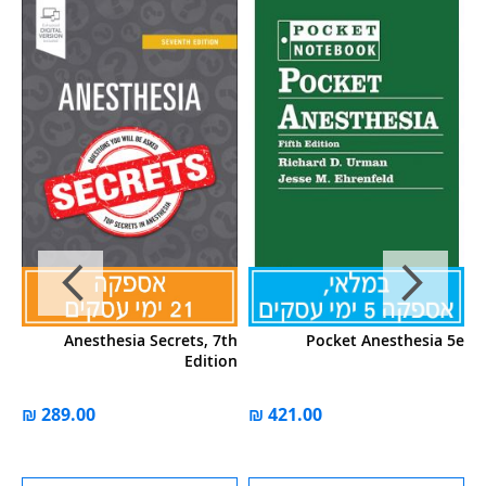
of
Anesthesia Secrets, 7th
Pocket Anesthesia 5e
ia
Edition