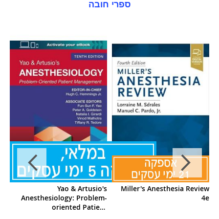
ספרי חובה
ia
Yao & Artusio's
Miller's Anesthesia Review
M
Anesthesiology: Problem-
4e
oriented Patient
Management Print + Ebook