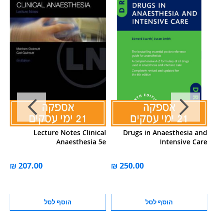
or
Lecture Notes Clinical
Drugs in Anaesthesia and
7e
Anaesthesia 5e
Intensive Care
הוסף לסל
הוסף לסל