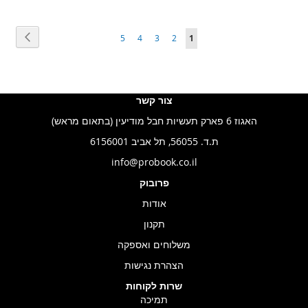
עמוד
הבא
עמוד
You're
עמוד
עמוד
עמוד
עמוד
5
4
3
2
1
currently
reading
page
צור קשר
האגוז 6 פארק תעשיות חבל מודיעין (בתאום מראש)
ת.ד. 56055, תל אביב 6156001
info@probook.co.il
פרובוק
אודות
תקנון
משלוחים ואספקה
הצהרת נגישות
שרות לקוחות
תמיכה