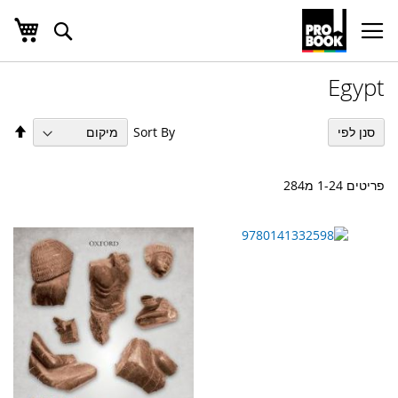
העג
חפש
Ski
t
Conten
Egypt
הגד
Sort By
סנן לפי
מיו
בס
יור
פריטים
24
-
1
מ
284