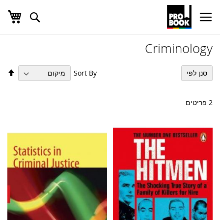
העג
חפש
Ski
t
Conten
Criminology
הגד
Sort By
סנן לפי
מיו
בס
יור
2
פריטים