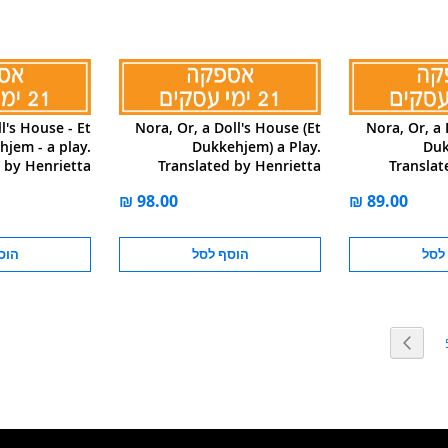
l's House - Et
Nora, Or, a Doll's House (Et
Nora, Or, a 
hjem - a play.
Dukkehjem) a Play.
Duk
 by Henrietta
Translated by Henrietta
Translat
Frances Lord
Frances Lord
לסל
הוסף לסל
הוס
מוד
You're curr
הבא
עמוד