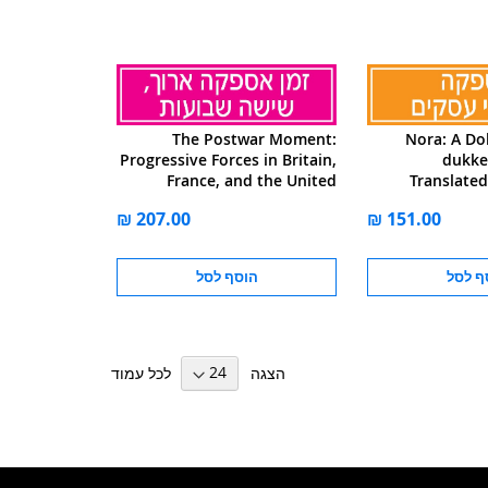
The Postwar Moment:
Nora: A Dol
Progressive Forces in Britain,
dukke
France, and the United
Translated
States after World War II
ף לסל
הוסף לסל
הצגה
לכל עמוד