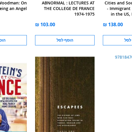
 Woodman: On
ABNORMAL : LECTURES AT
Cities and S
eing an Angel
THE COLLEGE DE FRANCE
- Immigrant 
1974-1975
in the US,
Ne
לסל
הוסף לסל
הוס