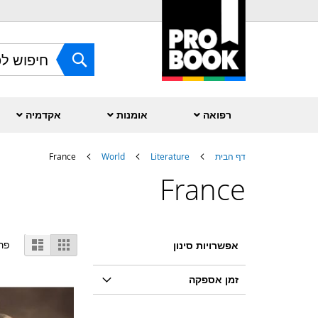
Skip
to
Content
חפש
רפואה
אומנות
אקדמיה
דף הבית
Literature
World
France
France
הצג
גריד
רשימה
פר
אפשרויות סינון
(רשת)
כ-
זמן אספקה