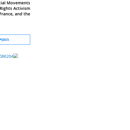
ocial Movements
Rights Activism
 France, and the
therlands, 1970
הוסף 