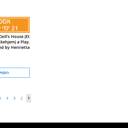
Doll's House (Et
kehjem) a Play.
ed by Henrietta
Frances Lord
הוסף 
עמוד
עמוד
עמוד
עמוד
ע
ently reading page
5
4
3
2
1