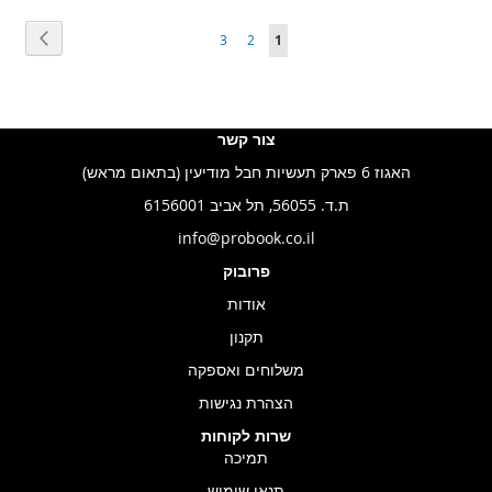
עמוד
הבא
עמוד
You're
עמוד
עמוד
3
2
1
currently
reading
page
צור קשר
האגוז 6 פארק תעשיות חבל מודיעין (בתאום מראש)
ת.ד. 56055, תל אביב 6156001
info@probook.co.il
פרובוק
אודות
תקנון
משלוחים ואספקה
הצהרת נגישות
שרות לקוחות
תמיכה
תנאי שימוש