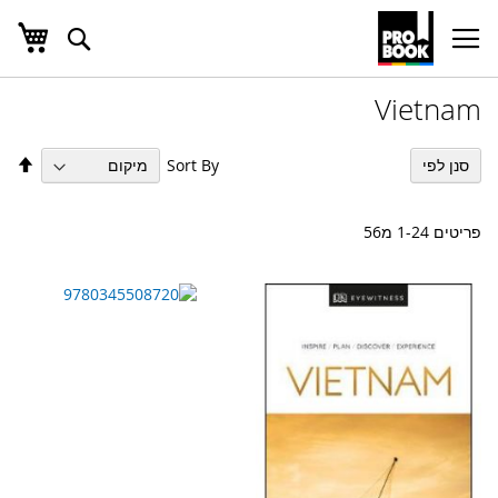
העג
חפש
Ski
t
Conten
Vietnam
הגד
Sort By
סנן לפי
מיו
בס
יור
פריטים
24
-
1
מ
56