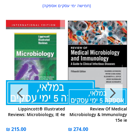
(חמישה ימי עסקים אספקה)
gy
Lippincott® Illustrated
Review Of Medical
th
Reviews: Microbiology, IE 4e
Microbiology & Immunology
ne
15e ie
 3
ל