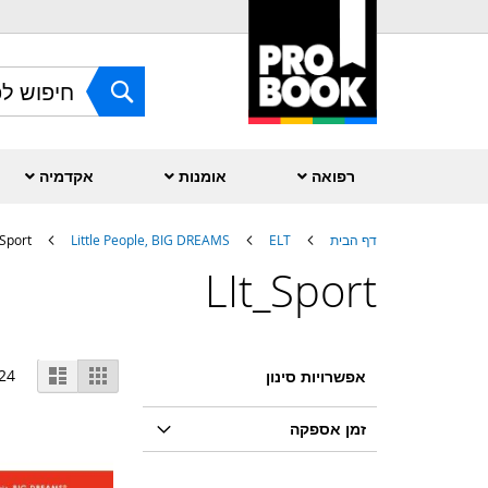
Skip
to
Content
חפש
רפואה
אומנות
אקדמיה
דף הבית
ELT
Little People, BIG DREAMS
_Sport
LIt_Sport
הצג
גריד
רשימה
24
אפשרויות סינון
(רשת)
כ-
זמן אספקה