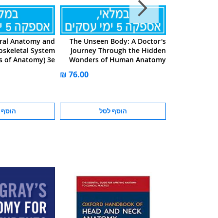
ral Anatomy and
The Unseen Body: A Doctor's
Anatomy of
oskeletal System
Journey Through the Hidden
m
s of Anatomy) 3e
Wonders of Human Anatomy
סל
הוסף לסל
הוסף 