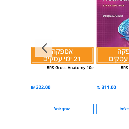
rgical Anatomy
BRS Gross Anatomy 10e
BRS
Review P.R.N. 2
מחיר מבצע
 לסל
הוסף לסל
הוס