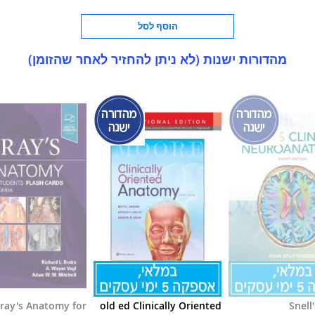
הוסף לסל
מהדורות ישנות (לא ניתן להחזיר לאחר שהזומן)
ray's Anatomy for
old ed Clinically Oriented
Snell'