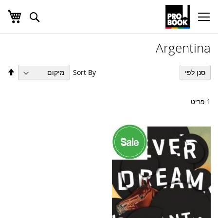
העג
חפש
Ski
t
Conten
Argentina
הגד
Sort By
סנן לפי
מיו
בס
יור
1
פריט