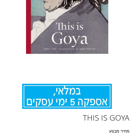
לדלג
THIS IS GOYA
להתחלה
של
גלריית
מחיר מבצע