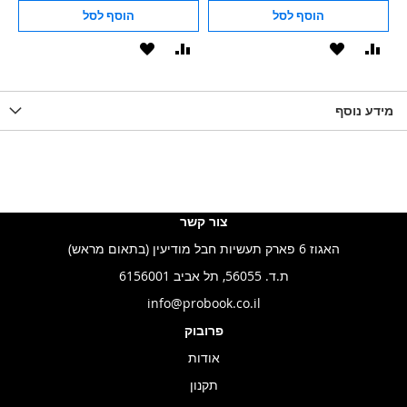
הוסף לסל
הוסף לסל
וסף
הוסף
הוסף
הוסף
הוסף
ואה
ל-
להשוואה
ל-
להשוואה
WISHLIS
מידע נוסף
WISHLIST
LIST
צור קשר
האגוז 6 פארק תעשיות חבל מודיעין (בתאום מראש)
ת.ד. 56055, תל אביב 6156001
info@probook.co.il
פרובוק
אודות
תקנון