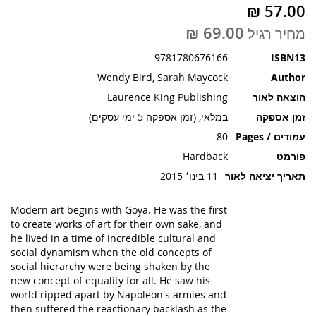
תמונות
מחיר רגיל
9781780676166
ISBN13
Wendy Bird, Sarah Maycock
Author
הוצאה לאור
Laurence King Publishing
זמן אספקה
במלאי, (זמן אספקה 5 ימי עסקים)
עמודים / Pages
80
פורמט
Hardback
תאריך יציאה לאור
11 בינו׳ 2015
Modern art begins with Goya. He was the first
to create works of art for their own sake, and
he lived in a time of incredible cultural and
social dynamism when the old concepts of
social hierarchy were being shaken by the
new concept of equality for all. He saw his
world ripped apart by Napoleon's armies and
then suffered the reactionary backlash as the