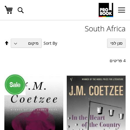
העג
חפש
Ski
t
Conten
South Africa
הגד
Sort By
סנן לפי
מיו
בס
יור
4
פריטים