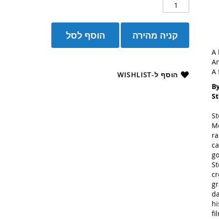
קניה מהירה
הוסף לסל
A 
An
A 
הוסף ל-WISHLIST
By
St
St
Me
ra
ca
go
St
cr
gr
da
hi
fi