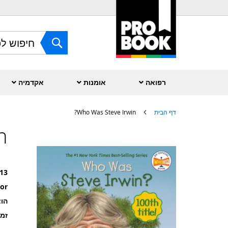
Skip
to
Content
חפש
רפואה
אומנות
אקדמיה
דף הבית
Who Was Steve Irwin?
?
לדלג
לסוף
של
גלריית
תמונות
13
or
הוצ
זמ