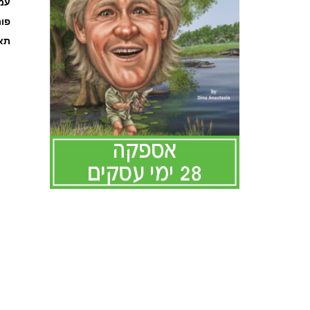
עמוד
פו
תאר
לדלג
להתחלה
של
גלריית
תמונות