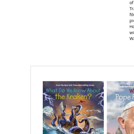
of
Tr
fi
pi
Ho
wi
Wa