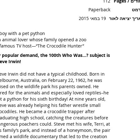
ים / Pages
112
רמט
Paperback
יך יציאה לאור
19 במאי 2015
boy with a pet python
 animal lover whose family opened a zoo
famous TV host—“The Crocodile Hunter”
 popular demand, the 100th Who Was…? subject is
eve Irwin!
eve Irwin did not have a typical childhood. Born in
lbourne, Australia, on February 22, 1962, he was
ised on the wildlife park his parents owned. He
red for the animals and especially loved reptiles–he
t a python for his sixth birthday! At nine years old,
eve was already helping his father wrestle small
ocodiles. He became a crocodile trapper after
aduating high school, catching the creatures before
ngerous poachers could. Steve met his wife, Terri, at
s family’s park, and instead of a honeymoon, the pair
lmed a wildlife documentary that led to the creation