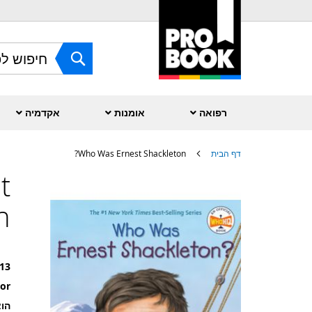
Skip
to
Content
חפש
אקדמיה
אומנות
רפואה
Who Was Ernest Shackleton?
דף הבית
t
לדלג
לסוף
?
של
גלריית
תמונות
13
or
אור