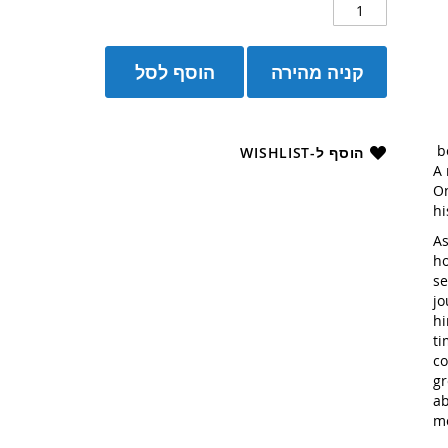
הוסף לסל
קניה מהירה
bo
הוסף ל-WISHLIST
A 
On
hi
As
ho
se
jo
hi
ti
co
gr
a
mo