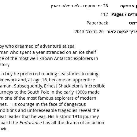
28 ימי עסקים - לא במלאי בארץ
זמן אספ
112
עמודים / P
Paperback
פור
26 בדצמ׳ 2013
תאריך יציאה ל
y who dreamed of adventure at sea
man who spent a year stranded on an ice shelf
e of the most well-known Antarctic explorers in
story
 a boy he preferred reading sea stories to doing
mework and, at age 16, became an apprentice
aman. Subsequently, Ernest Shackleton’s incredible
urneys to the South Pole in the early 1900s made
m one of the most famous explorers of modern
mes. His courage in the face of dangerous
nditions and unforeseeable tragedies reveal the
eat leader that he was. His historic 1914 journey
board the
Endurance
has all the drama of an action
vie.