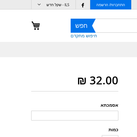
מטבע
Follow
ILS - שקל חדש
התחברות/ הרשמה
us
on
העגלה שלי
חפש
Facebook
חיפוש מתקדם
אסמכתא
כמות