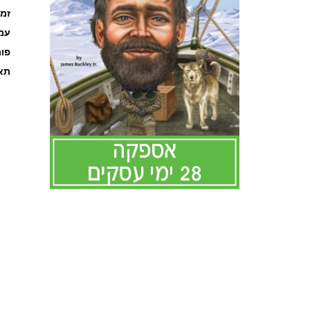
קה
ages
מט
אור
לדלג
להתחלה
של
גלריית
תמונות