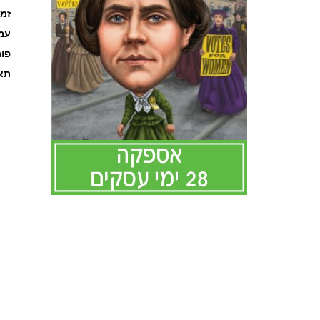
זמ
עמוד
פו
תאר
לדלג
להתחלה
של
גלריית
תמונות