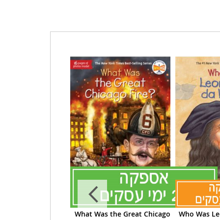
 the Women's Rights
What Was the Great Chicago
Who Was Leo