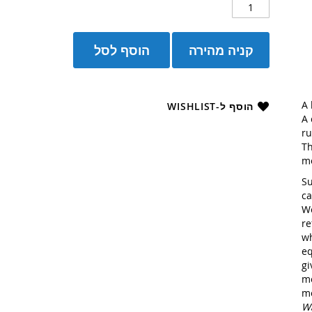
קניה מהירה
הוסף לסל
A 
הוסף ל-WISHLIST
A 
ru
Th
m
Su
ca
Wo
re
wh
eq
gi
mo
mo
Wa