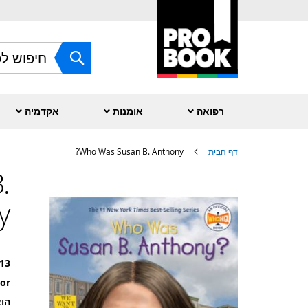
Skip
to
Content
חפש
רפואה
אומנות
אקדמיה
דף הבית
Who Was Susan B. Anthony?
.
לדלג
לסוף
של
?
גלריית
תמונות
13
or
הוצ