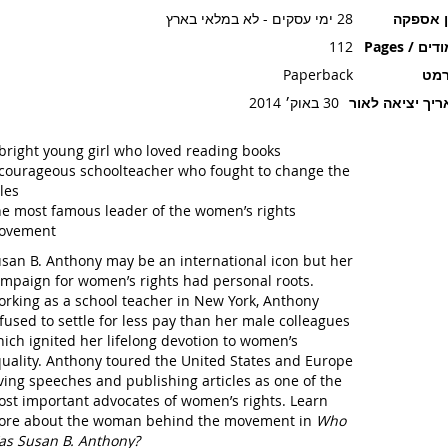
ן אספקה
28 ימי עסקים - לא במלאי בארץ
ים / Pages
112
רמט
Paperback
יך יציאה לאור
30 באוק׳ 2014
bright young girl who loved reading books
courageous schoolteacher who fought to change the
les
e most famous leader of the women’s rights
ovement
san B. Anthony may be an international icon but her
mpaign for women’s rights had personal roots.
rking as a school teacher in New York, Anthony
fused to settle for less pay than her male colleagues
ich ignited her lifelong devotion to women’s
uality. Anthony toured the United States and Europe
ving speeches and publishing articles as one of the
st important advocates of women’s rights. Learn
re about the woman behind the movement in
Who
s Susan B. Anthony?