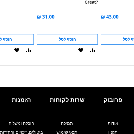
Great?
ף לסל
הוסף לסל
הוסף ל
הוסף
הוסף
הוסף
הוסף
להשוואה
ל-
להשוואה
ל-
WISHLIST
WISHLIST
פרובוק
שרות לקוחות
הזמנות
אודות
תמיכה
הובלה ומשלוח
תקנון
תנאי שימוש
ביטולים, זיכויים והחזרות