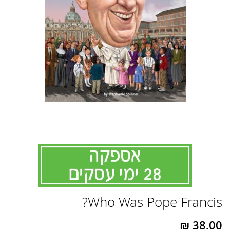
לדלג
Who Was Pope Francis?
להתחלה
של
גלריית