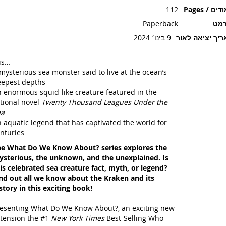
ים / Pages
112
רמט
Paperback
יך יציאה לאור
9 בינו׳ 2024
 is…
mysterious sea monster said to live at the ocean’s
epest depths
 enormous squid-like creature featured in the
ctional novel
Twenty Thousand Leagues Under the
ea
 aquatic legend that has captivated the world for
nturies
e What Do We Know About? series explores the
sterious, the unknown, and the unexplained. Is
is celebrated sea creature fact, myth, or legend?
nd out all we know about the Kraken and its
story in this exciting book!
esenting What Do We Know About?, an exciting new
tension the #1
New York Times
Best-Selling Who