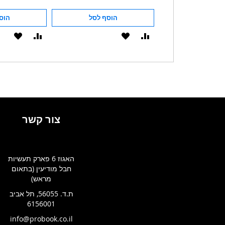
הוסף לסל
הוסף לסל
הוס
הוסף
הוסף
הוסף
הוסף
להשוואה
ל-
להשוואה
ל-
WISHLIST
WISHLIST
צור קשר
האגוז 6 פארק תעשיות
חבל מודיעין (בתאום
מראש)
ת.ד. 56055, תל אביב
6156001
info@probook.co.il