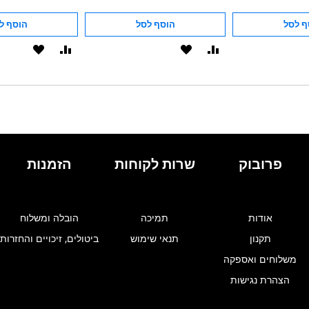
ף לסל
הוסף לסל
הוסף ל
הוסף
הוסף
הוסף
הוסף
להשוואה
ל-
להשוואה
ל-
WISHLIST
WISHLIST
פרובוק
שרות לקוחות
הזמנות
אודות
תמיכה
הובלה ומשלוח
תקנון
תנאי שימוש
ביטולים, זיכויים והחזרות
משלוחים ואספקה
הצהרת נגישות