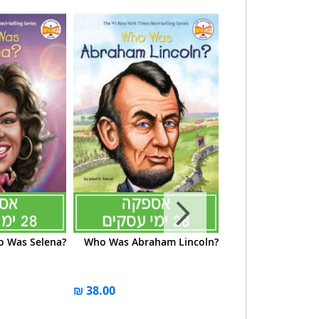
 Was Selena?
Who Was Abraham Lincoln?
What Is t
Fra