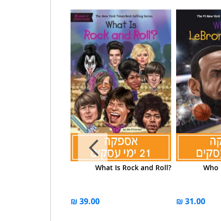
the Story of Alice in
What Is Rock and Roll?
Who 
Wonderland?