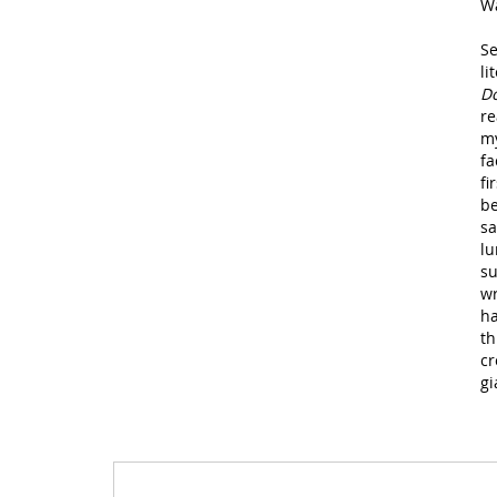
Wa
Se
li
Do
re
my
fa
fi
be
sa
lu
su
wr
ha
th
cr
gi