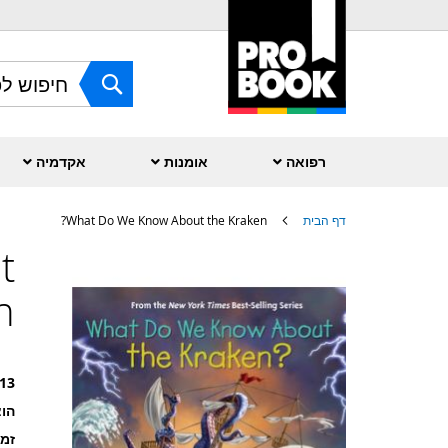
Skip
to
Content
חפש
רפואה
אומנות
אקדמיה
דף הבית
What Do We Know About the Kraken?
t
לדלג
לסוף
של
?
גלריית
תמונות
13
הוצ
זמ