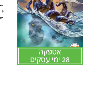
עמוד
פו
תאר
לדלג
להתחלה
של
גלריית
תמונות