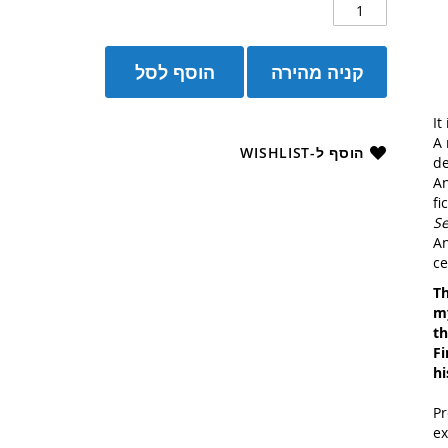
קניה מהירה
הוסף לסל
It
A 
הוסף ל-WISHLIST
de
An
fi
S
An
ce
Th
my
th
Fi
hi
Pr
ex