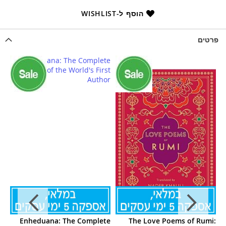
הוסף ל-WISHLIST
פרטים
ng
Enheduana: The Complete
The Love Poems of Rumi: