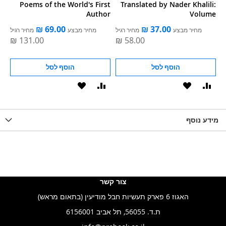
Poems of the World's First
Translated by Nader Khalili:
Author
Volume
ל
מחיר מבצע
מחיר רגיל
מחיר מבצע
מחיר רגיל
הוסף לסל
הוסף לסל
וסף
הוסף
הוסף
הוסף
הוסף
ואה
ל-
להשוואה
ל-
להשוואה
WISHLIS
מידע נוסף
WISHLIST
LIST
צור קשר
האגוז 6 פארק תעשיות חבל מודיעין (בתאום מראש)
ת.ד. 56055, תל אביב 6156001