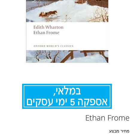
לדלג
Ethan Frome
להתחלה
של
גלריית
מחיר מבצע