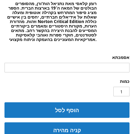
רומן קלאסי מאת נתניאל הות'ורן, מהסופרים
הבולטים של המאה ה־19 בארצות הברית. הספר
מציג סיפור המתרחש בקהילה אוטופית ומעלה
שאלות על אידיאלים חברתיים, יחסים בין אישיים
וזהות. מהדורת Norton Critical Edition כוללת
הערות, מקורות היסטוריים ומאמרים ביקורתיים
המסייעים להבנת היצירה בהקשר רחב. מתאים
לסטודנטים, חוקרי ספרות ואוהבי קלאסיקות
אמריקאיות המעוניינים בהעמקה וניתוח מקצועי.
אסמכתא
כמות
הוסף לסל
קניה מהירה