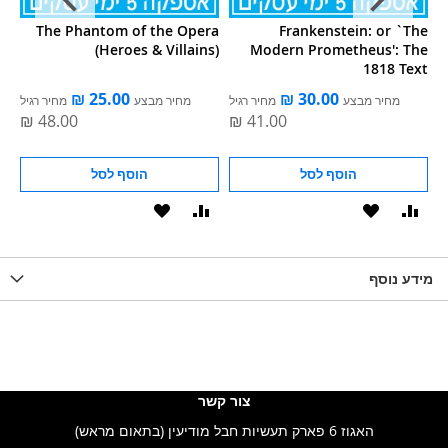
at
The Phantom of the Opera
Frankenstein: or `The
(Heroes & Villains)
Modern Prometheus': The
1818 Text
ל
מחיר מבצע
מחיר רגיל
מחיר מבצע
מחיר רגיל
הוסף לסל
הוסף לסל
וסף
הוסף
הוסף
הוסף
הוסף
ואה
ל-
להשוואה
ל-
להשוואה
WISHLIS
מידע נוסף
WISHLIST
LIST
צור קשר
האגוז 6 פארק תעשיות חבל מודיעין (בתאום מראש)