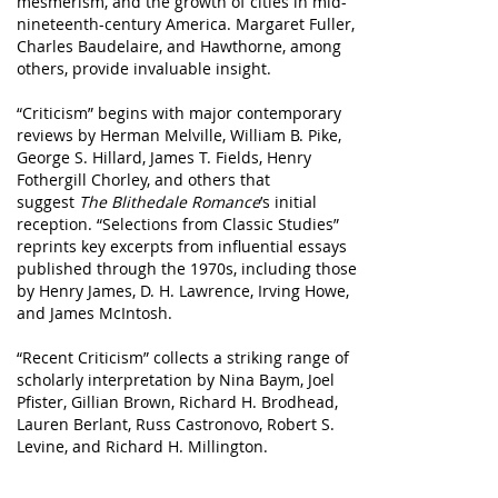
mesmerism, and the growth of cities in mid-
nineteenth-century America. Margaret Fuller,
Charles Baudelaire, and Hawthorne, among
others, provide invaluable insight.
“Criticism” begins with major contemporary
reviews by Herman Melville, William B. Pike,
George S. Hillard, James T. Fields, Henry
Fothergill Chorley, and others that
suggest
The Blithedale Romance
’s initial
reception. “Selections from Classic Studies”
reprints key excerpts from influential essays
published through the 1970s, including those
by Henry James, D. H. Lawrence, Irving Howe,
and James McIntosh.
“Recent Criticism” collects a striking range of
scholarly interpretation by Nina Baym, Joel
Pfister, Gillian Brown, Richard H. Brodhead,
Lauren Berlant, Russ Castronovo, Robert S.
Levine, and Richard H. Millington.