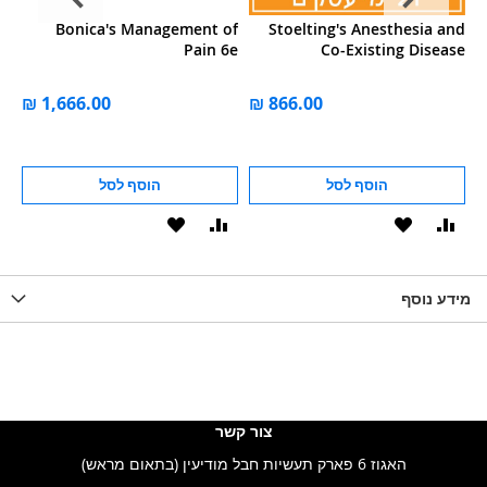
al
Bonica's Management of
Stoelting's Anesthesia and
t:
Pain 6e
Co-Existing Disease
ls
הוסף לסל
הוסף לסל
וסף
הוסף
הוסף
הוסף
הוסף
ואה
ל-
להשוואה
ל-
להשוואה
WISHLIS
מידע נוסף
WISHLIST
LIST
צור קשר
האגוז 6 פארק תעשיות חבל מודיעין (בתאום מראש)