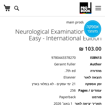
העג
חפש
Ski
t
Conten
לדלג
לדלג
לסוף
Neurological Examination Made
של
להתחלה
של
גלריית
Easy - International Edition
גלריית
תמונות
תמונות
9780443378270
ISBN13
Geraint Fuller
Author
מהדורה
7th ed.
הוצאה לאור
Elsevier
זמן אספקה
21 ימי עסקים - לא במלאי בארץ
עמודים / Pages
256
פורמט
Paperback
תאריך יציאה לאור
1 באוג׳ 2026