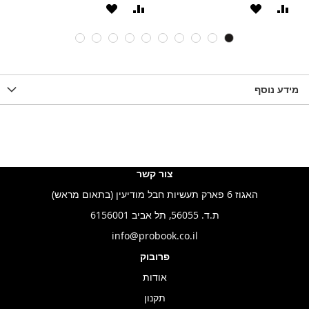
וסף
הוסף
הוסף
הוסף
ואה
ל-
להשוואה
ל-
WISHLIST
WISHLIS
מידע נוסף
צור קשר
האגוז 6 פארק תעשיות חבל מודיעין (בתאום מראש)
ת.ד. 56055, תל אביב 6156001
info@probook.co.il
פרובוק
אודות
תקנון