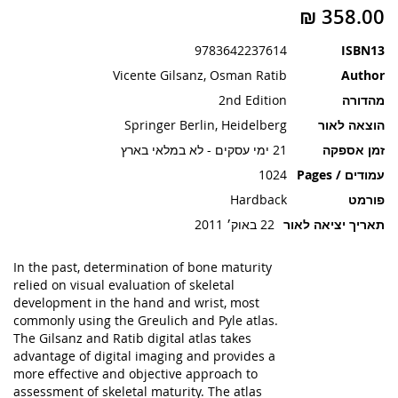
תמונות
9783642237614
ISBN13
Vicente Gilsanz, Osman Ratib
Author
מהדורה
2nd Edition
הוצאה לאור
Springer Berlin, Heidelberg
זמן אספקה
21 ימי עסקים - לא במלאי בארץ
עמודים / Pages
1024
פורמט
Hardback
תאריך יציאה לאור
22 באוק׳ 2011
In the past, determination of bone maturity
relied on visual evaluation of skeletal
development in the hand and wrist, most
commonly using the Greulich and Pyle atlas.
The Gilsanz and Ratib digital atlas takes
advantage of digital imaging and provides a
more effective and objective approach to
assessment of skeletal maturity. The atlas