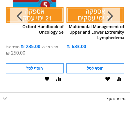
of
Oxford Handbook of
Multimodal Management of
4e
Oncology 5e
Upper and Lower Extremity
Lymphedema
מחיר מבצע
מחיר רגיל
הוסף לסל
הוסף לסל
וסף
הוסף
הוסף
הוסף
הוסף
ואה
ל-
להשוואה
ל-
להשוואה
WISHLIS
מידע נוסף
WISHLIST
LIST