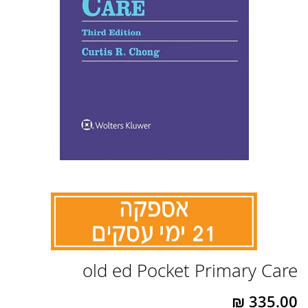
לדלג
old ed Pocket Primary Care
להתחלה
של
גלריית