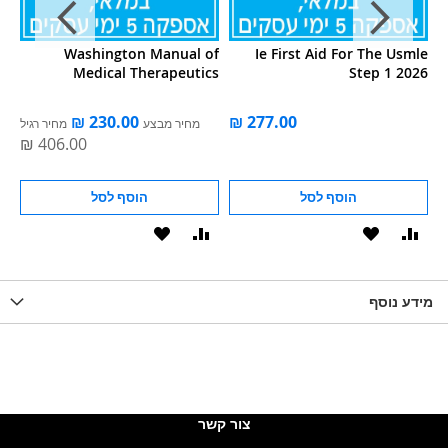
f-
Washington Manual of
Ie First Aid For The Usmle
4e
Medical Therapeutics
Step 1 2026
ie
ל
מחיר מבצע
מחיר רגיל
הוסף לסל
הוסף לסל
וסף
הוסף
הוסף
הוסף
הוסף
ואה
ל-
להשוואה
ל-
להשוואה
WISHLIS
מידע נוסף
WISHLIST
LIST
צור קשר