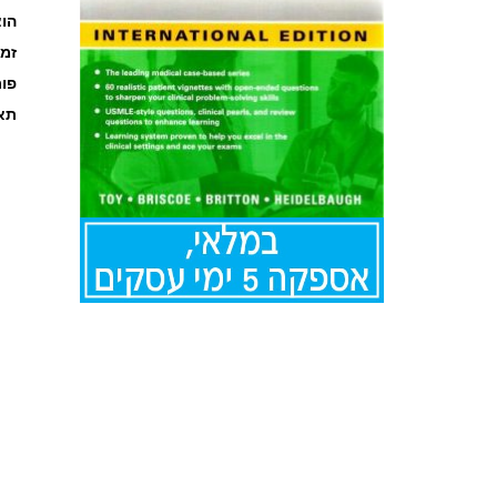
הוצ
זמ
פו
תאר
לדלג
להתחלה
של
גלריית
תמונות