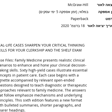
אה לאור
McGraw-Hill
ן אספקה
במלאי, (זמן אספקה 5 ימי עסקים)
רמט
Paperback
יך יציאה לאור
18 בדצמ׳ 2020
AL-LIFE CASES SHARPEN YOUR CRITICAL THINKING
KILLS FOR YOUR CLERKSHIP AND THE SHELF EXAM
se Files: Family Medicine presents realistic clinical
enarios to enhance and hone your clinical decision-
king skills. Sixty high-yield cases illustrate essential
ncepts in patient care. Each case begins with a
gnette accompanied by relevant open-ended
estions designed to teach diagnostic or therapeutic
proaches relevant to family medicine. The answers
at follow emphasize mechanisms and underlying
inciples. This sixth edition features a new format
th bulleted summaries, shorter paragraphs, and
earer headings.