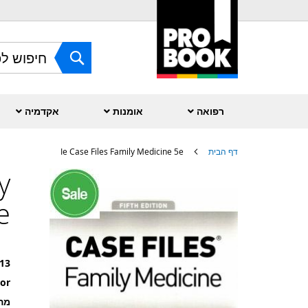
Skip
to
Content
חפש
רפואה
אומנות
אקדמיה
דף הבית
Ie Case Files Family Medicine 5e
y
לדלג
לסוף
של
e
גלריית
תמונות
13
or
מה