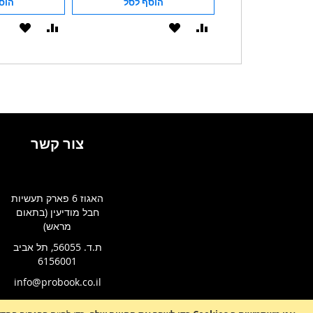
הוסף לסל
הוסף לסל
הוס
הוסף
הוסף
הוסף
הוסף
להשוואה
ל-
להשוואה
ל-
WISHLIST
WISHLIST
צור קשר
האגוז 6 פארק תעשיות
חבל מודיעין (בתאום
מראש)
ת.ד. 56055, תל אביב
6156001
info@probook.co.il