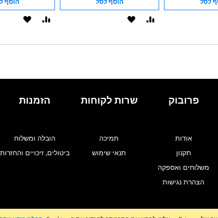
ף לסל
הוסף לסל
הוסף ל
הוסף
הוסף
הוסף
הוסף
להשוואה
ל-
להשוואה
ל-
WISHLIST
WISHLIST
פרובוק
שרות לקוחות
הזמנות
אודות
תמיכה
הובלה ומשלוח
תקנון
תנאי שימוש
ביטולים, זיכויים והחזרות
משלוחים ואספקה
הצהרת נגישות