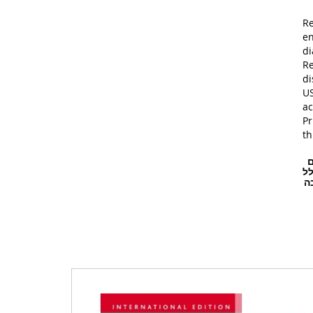
Re
en
di
Re
di
US
ac
Pr
th
ם
לל
ה