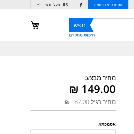
מטבע
Follow
התחברות/ הרשמה
ILS - שקל חדש
us
on
העגלה שלי
חפש
Facebook
חיפוש מתקדם
מחיר מבצע
מחיר רגיל
אסמכתא