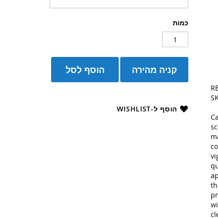
כמות
קניה מהירה
הוסף לסל
RE
S
הוסף ל-WISHLIST
Ca
sc
ma
co
vi
qu
ap
th
pr
wi
cl