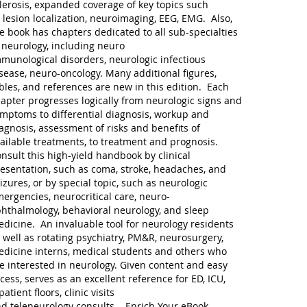
lerosis, expanded coverage of key topics such
 lesion localization, neuroimaging, EEG, EMG. Also,
e book has chapters dedicated to all sub-specialties
 neurology, including neuro
munological disorders, neurologic infectious
sease, neuro-oncology. Many additional figures,
bles, and references are new in this edition. Each
apter progresses logically from neurologic signs and
mptoms to differential diagnosis, workup and
agnosis, assessment of risks and benefits of
ailable treatments, to treatment and prognosis.
nsult this high-yield handbook by clinical
esentation, such as coma, stroke, headaches, and
izures, or by special topic, such as neurologic
ergencies, neurocritical care, neuro-
hthalmology, behavioral neurology, and sleep
dicine. An invaluable tool for neurology residents
 well as rotating psychiatry, PM&R, neurosurgery,
dicine interns, medical students and others who
e interested in neurology. Given content and easy
cess, serves as an excellent reference for ED, ICU,
patient floors, clinic visits
d teleneurology consults. Enrich Your eBook