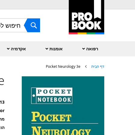
Skip
to
Content
חפש
רפואה
אומנות
אקדמיה
דף הבית
Pocket Neurology 3e
e
לדלג
לסוף
של
גלריית
תמונות
13
or
מה
הוצ