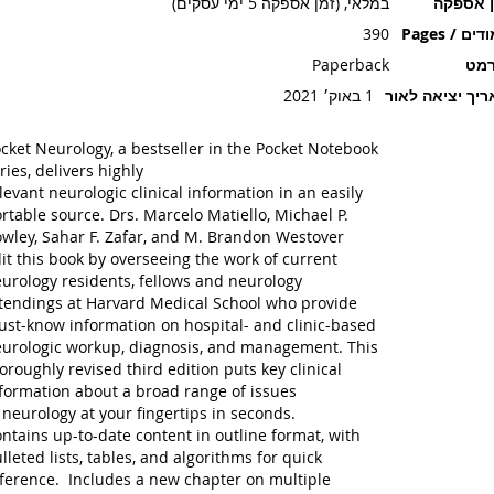
ן אספקה
במלאי, (זמן אספקה 5 ימי עסקים)
ים / Pages
390
רמט
Paperback
יך יציאה לאור
1 באוק׳ 2021
cket Neurology, a bestseller in the Pocket Notebook
ries, delivers highly
levant neurologic clinical information in an easily
rtable source. Drs. Marcelo Matiello, Michael P.
wley, Sahar F. Zafar, and M. Brandon Westover
it this book by overseeing the work of current
urology residents, fellows and neurology
tendings at Harvard Medical School who provide
st-know information on hospital- and clinic-based
urologic workup, diagnosis, and management. This
oroughly revised third edition puts key clinical
formation about a broad range of issues
 neurology at your fingertips in seconds.
ntains up-to-date content in outline format, with
lleted lists, tables, and algorithms for quick
ference. Includes a new chapter on multiple