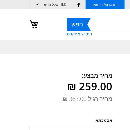
מטבע
Follow
התחברות/ הרשמה
ILS - שקל חדש
us
on
העגלה שלי
חפש
Facebook
חיפוש מתקדם
מחיר מבצע
מחיר רגיל
אסמכתא