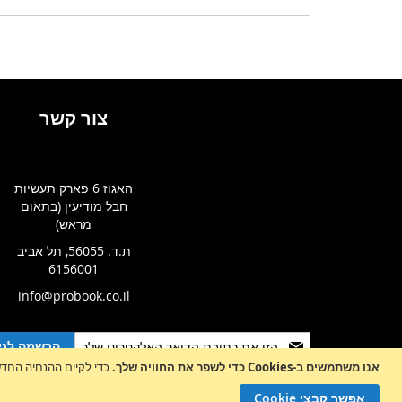
WISHLIST
WISHLIST
צור קשר
האגוז 6 פארק תעשיות
חבל מודיעין (בתאום
מראש)
ת.ד. 56055, תל אביב
6156001
info@probook.co.il
Sign
הרשמה לניו
Up
אנו משתמשים ב-Cookies כדי לשפר את החוויה שלך.
כדי לקיים ההנחיה החדשה של e-Privacy, עלינו לבקש את הסכמתך לה
for
Our
אפשר קבצי Cookie