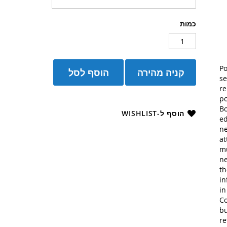
כמות
Po
קניה מהירה
הוסף לסל
se
re
po
Bo
הוסף ל-WISHLIST
ed
ne
at
mu
ne
th
in
in
Co
bu
re