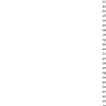
sc
as
th
of
im
di
ta
ch
sy
di
av
Co
pr
se
em
op
me
as
me
ar
ac
in
an