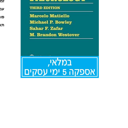
זמ
עמוד
פו
תאר
לדלג
להתחלה
של
גלריית
תמונות