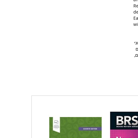
Re
de
Ea
wi
י
ם
,