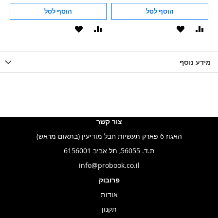
הוסף לסל
הוסף לסל
וסף
הוסף
הוסף
הוסף
הוסף
ואה
ל-
להשוואה
ל-
להשוואה
WISHLIS
מידע נוסף
WISHLIST
LIST
צור קשר
האגוז 6 פארק תעשיות חבל מודיעין (בתאום מראש)
ת.ד. 56055, תל אביב 6156001
info@probook.co.il
פרובוק
אודות
תקנון