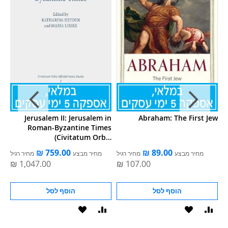
t:
Jerusalem II: Jerusalem in
Abraham: The First Jew
or
Roman-Byzantine Times
to
(Civitatum Orbis
sh
Mediterranei Studia)
ל
מחיר מבצע
מחיר רגיל
מחיר מבצע
מחיר רגיל
94
הוסף לסל
הוסף לסל
וסף
הוסף
הוסף
הוסף
הוסף
ואה
ל-
להשוואה
ל-
להשוואה