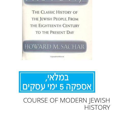
לדלג
COURSE OF MODERN JEWISH
להתחלה
של
HISTORY
גלריית