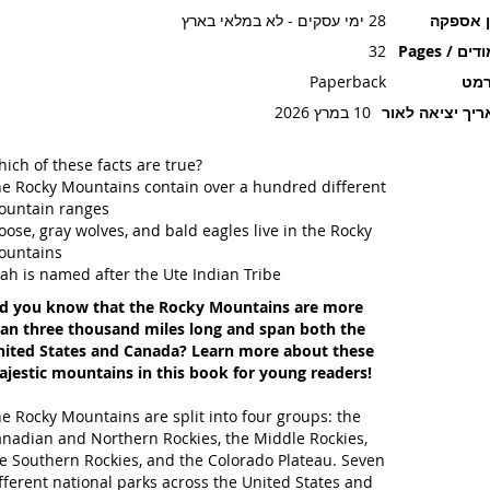
ן אספקה
28 ימי עסקים - לא במלאי בארץ
ים / Pages
32
רמט
Paperback
יך יציאה לאור
10 במרץ 2026
ich of these facts are true?
e Rocky Mountains contain over a hundred different
untain ranges
ose, gray wolves, and bald eagles live in the Rocky
ountains
ah is named after the Ute Indian Tribe
d you know that the Rocky Mountains are more
an three thousand miles long and span both the
ited States and Canada? Learn more about these
jestic mountains in this book for young readers!
e Rocky Mountains are split into four groups: the
nadian and Northern Rockies, the Middle Rockies,
e Southern Rockies, and the Colorado Plateau. Seven
fferent national parks across the United States and