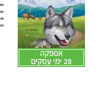
זמ
עמוד
פו
תאר
לדלג
להתחלה
של
גלריית
תמונות