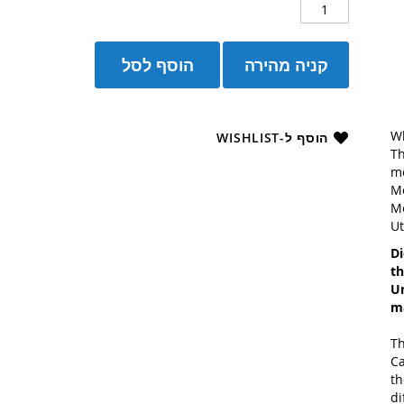
קניה מהירה
הוסף לסל
Wh
הוסף ל-WISHLIST
Th
mo
Mo
M
Ut
Di
th
Un
ma
Th
Ca
th
di