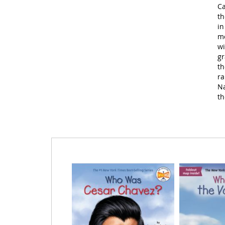
Ca
th
in
mo
wi
gr
th
ra
Na
th