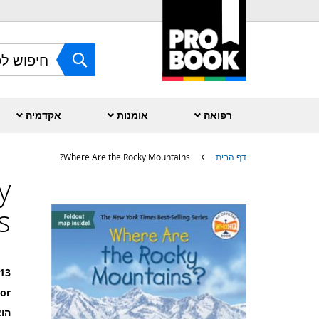
Skip
to
Content
חפש
רפואה
אומנות
אקדמיה
דף הבית
Where Are the Rocky Mountains?
y
לדלג
לסוף
של
?
גלריית
תמונות
13
or
הוצ