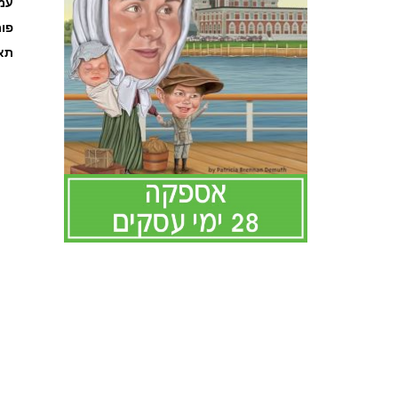
עמוד
פו
תאר
לדלג
להתחלה
של
גלריית
תמונות