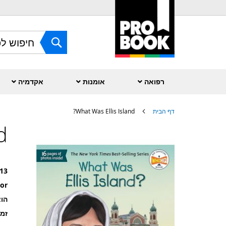
Skip
to
Content
חפש
רפואה
אומנות
אקדמיה
דף הבית
What Was Ellis Island?
?
לדלג
לסוף
של
גלריית
תמונות
13
or
הוצ
זמ