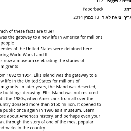
ים / Pages
112
רמט
Paperback
יך יציאה לאור
13 במרץ 2014
ich of these facts are true?
 was the gateway to a new life in America for millions
 people
emies of the United States were detained here
ring World Wars I and II
 is now a museum celebrating the stories of
migrants
om 1892 to 1954, Ellis Island was the gateway to a
w life in the United States for millions of
migrants. In later years, the island was deserted,
e buildings decaying. Ellis Island was not restored
til the 1980s, when Americans from all over the
untry donated more than $150 million. It opened to
e public once again in 1990 as a museum. Learn
re about America’s history, and perhaps even your
n, through the story of one of the most popular
ndmarks in the country.