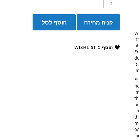
קניה מהירה
הוסף לסל
Wh
It
of
הוסף ל-WISHLIST
En
du
It
im
Fr
ne
im
th
un
co
th
mo
ow
la