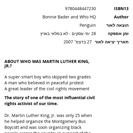
תמונות
9780448447230
ISBN13
Bonnie Bader and Who HQ
Author
הוצאה לאור
Penguin
זמן אספקה
28 ימי עסקים - לא במלאי בארץ
תאריך יציאה לאור
27 בדצמ׳ 2007
ABOUT WHO WAS MARTIN LUTHER KING,
JR.?
A super-smart boy who skipped two grades
A man who believed in peaceful protest
A great leader of the civil rights movement
The story of one of the most influential civil
rights activist of our time.
Dr. Martin Luther King, Jr. was only 25 when
he helped organize the Montgomery Bus
Boycott and was soon organizing black