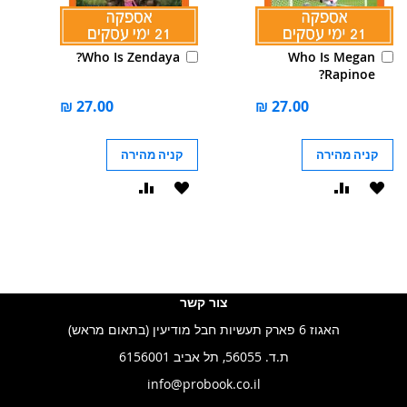
הוסף
הוסף
Who Is Zendaya?
Who Is Megan
לסל
לסל
Rapinoe?
קניה מהירה
קניה מהירה
הוסף
הוסף
הוסף
הוסף
ל-
להשוואה
ל-
להשוואה
WISHLIST
WISHLIST
צור קשר
האגוז 6 פארק תעשיות חבל מודיעין (בתאום מראש)
ת.ד. 56055, תל אביב 6156001
info@probook.co.il