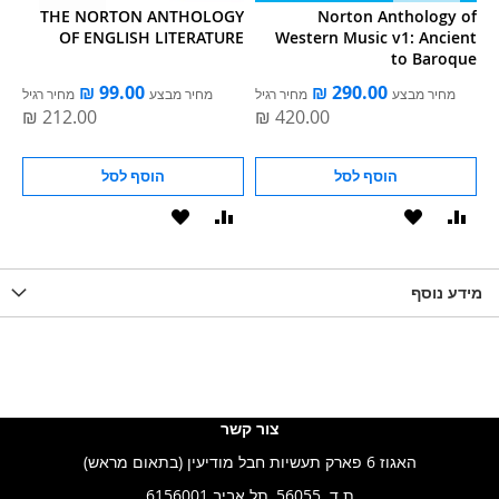
of
THE NORTON ANTHOLOGY
Norton Anthology of
sm
OF ENGLISH LITERATURE
Western Music v1: Ancient
to Baroque
ל
מחיר מבצע
מחיר רגיל
מחיר מבצע
מחיר רגיל
הוסף לסל
הוסף לסל
וסף
הוסף
הוסף
הוסף
הוסף
ואה
ל-
להשוואה
ל-
להשוואה
WISHLIS
מידע נוסף
WISHLIST
LIST
צור קשר
האגוז 6 פארק תעשיות חבל מודיעין (בתאום מראש)
ת.ד. 56055, תל אביב 6156001