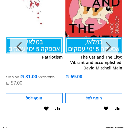
 1
Patriotism
The Cat and The City:
'Vibrant and accomplished'
David Mitchell Main
ל
מחיר מבצע
מחיר רגיל
הוסף לסל
הוסף לסל
וסף
הוסף
הוסף
הוסף
הוסף
ואה
ל-
להשוואה
ל-
להשוואה
WISHLIS
מידע נוסף
WISHLIST
LIST