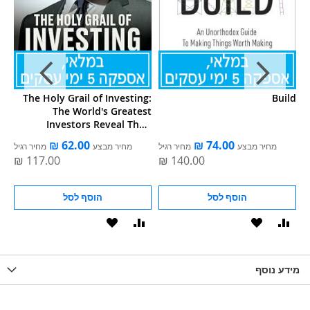
ES
The Holy Grail of Investing:
Build
The World's Greatest
Investors Reveal Their
Ultimate Strategies fo
ל
מחיר מבצע
מחיר רגיל
מחיר מבצע
מחיר רגיל
הוסף לסל
הוסף לסל
וסף
הוסף
הוסף
הוסף
הוסף
ואה
ל-
להשוואה
ל-
להשוואה
WISHLIS
מידע נוסף
WISHLIST
LIST