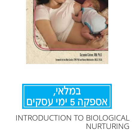
לדלג
INTRODUCTION TO BIOLOGICAL
להתחלה
של
NURTURING
גלריית