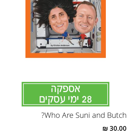
לדלג
Who Are Suni and Butch?
להתחלה
של
גלריית