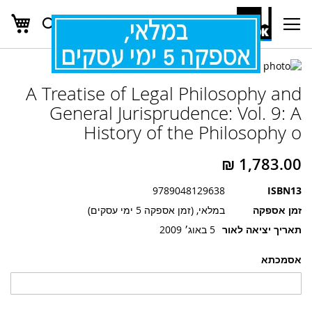
העג
חפש
Ski
t
Conten
לדלג
לדלג
לסוף
A Treatise of Legal Philosophy and
של
להתחלה
של
גלריית
General Jurisprudence: Vol. 9: A
גלריית
תמונות
History of the Philosophy o
תמונות
9789048129638
ISBN13
זמן אספקה
במלאי, (זמן אספקה 5 ימי עסקים)
תאריך יציאה לאור
5 באוג׳ 2009
אסמכתא