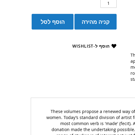
קניה מהירה
הוסף לסל
הוסף ל-WISHLIST
Th
ap
me
ro
st
These volumes propose a renewed way of f
women. Today’s standard division of artist
most common verb is 'made' (fecit). 
donation made the undertaking possible.