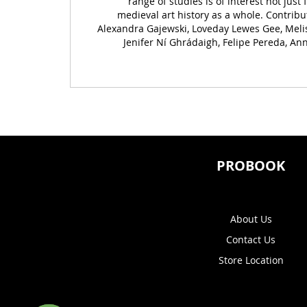
range of studies is of interest not jus
medieval art history as a whole. Contribut
Alexandra Gajewski, Loveday Lewes Gee, Melis
Jenifer Ní Ghrádaigh, Felipe Pereda, An
PROBOOK
About Us
Contact Us
Store Location