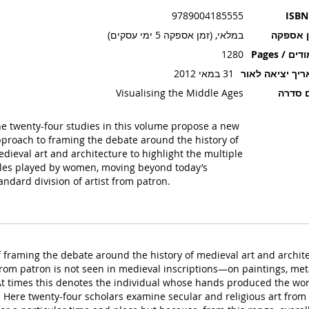
9789004185555
ISBN
ן אספקה
במלאי, (זמן אספקה 5 ימי עסקים)
ים / Pages
1280
יך יציאה לאור
31 במאי 2012
 סדרה
Visualising the Middle Ages
e twenty-four studies in this volume propose a new
proach to framing the debate around the history of
dieval art and architecture to highlight the multiple
les played by women, moving beyond today’s
andard division of artist from patron.
raming the debate around the history of medieval art and architec
 from patron is not seen in medieval inscriptions—on paintings, m
At times this denotes the individual whose hands produced the work
 Here twenty-four scholars examine secular and religious art from