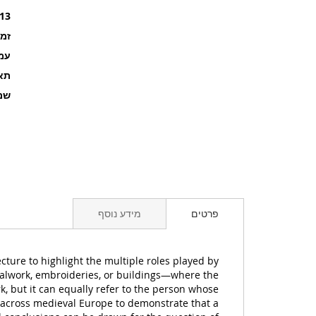
13
זמ
עמוד
תאר
שם
פרטים
מידע נוסף
ture to highlight the multiple roles played by
etalwork, embroideries, or buildings—where the
, but it can equally refer to the person whose
 across medieval Europe to demonstrate that a