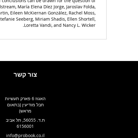
all conclusions can be drawn for the question of
dstream, María Elena Díez Jorge, Jaroslav Folda,
rtin, Eileen McKiernan González, Rachel Moss,
tefanie Seeberg, Miriam Shadis, Ellen Shortell,
Loretta Vandi, and Nancy L. Wicker.
צור קשר
האגוז 6 פארק תעשיות
חבל מודיעין (בתאום
מראש)
ת.ד. 56055, תל אביב
6156001
info@probook.co.il